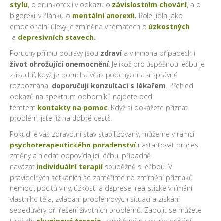
stylu
, o drunkorexii v odkazu o
závislostním chování
, a o
bigorexii v článku o
mentální anorexii
.
Role jídla jako
emocionální úlevy je zmíněna v tématech o
úzkostných
a
depresivních stavech.
Poruchy příjmu potravy jsou
zdraví
a v mnoha případech i
život ohrožující onemocnění
. Jelikož pro úspěšnou léčbu je
zásadní, když je porucha včas podchycena a správně
rozpoznána,
doporučuji konzultaci s lékařem
. Přehled
odkazů na spektrum odborníků najdete pod
témtem
kontakty na pomoc
. Když si dokážete přiznat
problém, jste již na dobré cestě.
Pokud je váš zdravotní stav stabilizovaný, můžeme v rámci
psychoterapeutického poradenství
nastartovat proces
změny a hledat odpovídající léčbu, případně
navázat
individuální terapií
souběžně s léčbou. V
pravidelných setkáních se zaměříme na zmírnění příznaků
nemoci, pocitů viny, úzkosti a deprese, realistické vnímání
vlastního těla, zvládání problémových situací a získání
sebedůvěry při řešení životních problémů. Zapojit se můžete
také do
skupinové terapie
, zaměřené na rozpoznávání,