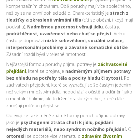
kompenzačním chováním. Obě poruchy mají více společného,
než by se na první pohled zdálo. Charakteristický je
strach z
tloušťky a zkreslené vnímání těla
(cítí se obézní, i když mají
podváhu).
Nadměrnou pozornost věnují jídlu
, častá je
podrážděnost, uzavřenost nebo chuť se přejíst
. Velmi
často je doprovází
nízké sebevědomí, sociální izolace,
interpersonální problémy a závažné somatické obtíže
.
Zásadní rozdíl bývá v tělesné hmotnosti.
Nejčastější formou poruchy příjmu potravy je
záchvatovité
přejídání
, které se projevuje
nadměrným příjmem potravy
bez ohledu na potřeby těla a pocity hladu či sytosti
. Po
záchvatech přejedení, které se vyznačují spíše častým jedením
než velkým množstvím jídla, nedochází k očistě a odčinění jako
u mentální bulimie, ale k držení drastických diet, které dále
zhoršují potřebu přejíst se.
Objevují se také méně známé formy poruch příjmu potravy
jako je
psychogenní ztráta chuti k jídlu, pojídání
nejedlých materiálů, nebo syndrom nočního přejídání.
O
ortorexii
se dočtete více v tématu o
zdravém životním