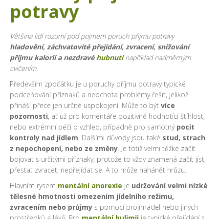
potravy
Většina lidí rozumí pod pojmem poruch příjmu potravy
hladovění, záchvatovité přejídání, zvracení, snižování
příjmu kalorií a nezdravé
hubnutí
například nadměrným
cvičením.
Především zpočátku je u poruchy příjmu potravy typické
podceňování příznaků a neochota problémy řešit, jelikož
přináší přece jen určité uspokojení. Může to být
více
pozornosti
, ať už pro komentáře pozitivně hodnotící štíhlost,
nebo extrémní péči o vzhled, případně pro samotný
pocit
kontroly nad jídlem
. Dalšími důvody jsou také
stud, strach
z nepochopení, nebo ze změny
. Je totiž velmi těžké začít
bojovat s určitými příznaky, protože to vždy znamená začít jíst,
přestat zvracet, nepřejídat se. A to může nahánět hrůzu.
Hlavním rysem
mentální anorexie
je
udržování velmi nízké
tělesné hmotnosti omezením jídelního režimu,
zvracením nebo průjmy
s pomocí projímadel nebo jiných
prostředků a léků. Pro
mentální bulimii
je typické přejídání s